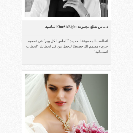
داماس تطلع مجموعة OneSixEight الماسية
انطلقت المجموعة الجديدة "ألماس لكل يوم" في تصميم
جريء مصمم لك خصيصًا ليجعل من كل لحظاتك "لحظات
استثنائية"