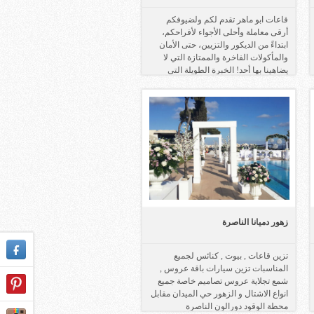
قاعات ابو ماهر تقدم لكم ولضيوفكم
أرقى معاملة وأحلى الأجواء لأفراحكم،
ابتداءً من الديكور والتزيين، حتى الأمان
والمأكولات الفاخرة والممتازة التي لا
يضاهينا بها أحد! الخبرة الطويلة التي
تتمتع بها قاعات أبو ماهر تجعل أفراحكم
مكتملة ومثالية حتى أدق التفاصيل.
زهور دميانا الناصرة
تزين قاعات , بيوت , كنائس لجميع
المناسبات تزين سيارات باقة عروس ,
شمع تجلاية عروس تصاميم خاصة جميع
انواع الاشتال و الزهور حي الميدان مقابل
محطة الوقود دورالون الناصرة