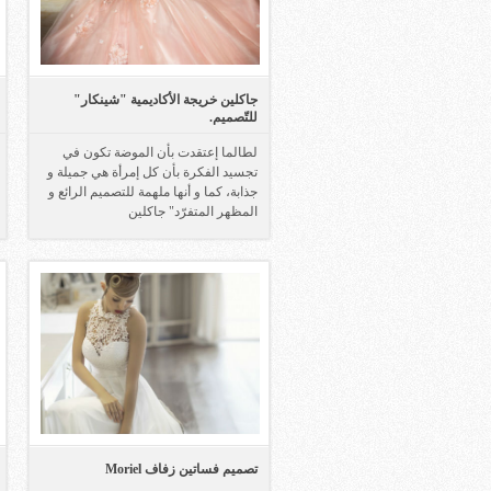
جاكلين خريجة الأكاديمية "شينكار"
للتّصميم.
لطالما إعتقدت بأن الموضة تكون في
تجسيد الفكرة بأن كل إمرأة هي جميلة و
جذابة، كما و أنها ملهمة للتصميم الرائع و
المظهر المتفرّد" جاكلين
تصميم فساتين زفاف Moriel