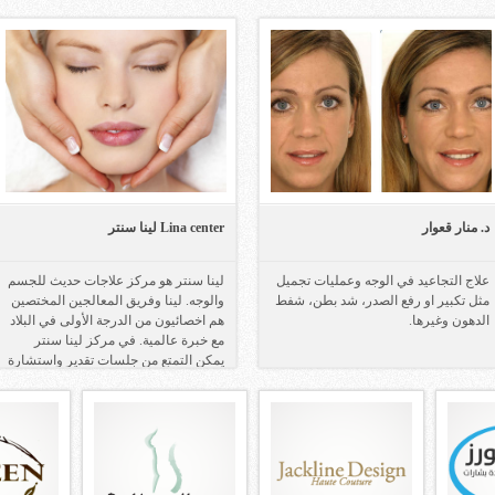
الكريمة.
د. منار قعوار
Lina center لينا سنتر
علاج التجاعيد في الوجه وعمليات تجميل
لينا سنتر هو مركز علاجات حديث للجسم
مثل تكبير او رفع الصدر، شد بطن، شفط
والوجه. لينا وفريق المعالجين المختصين
الدهون وغيرها.
هم اخصائيون من الدرجة الأولى في البلاد
مع خبرة عالمية. في مركز لينا سنتر
يمكن التمتع من جلسات تقدير واستشارة
ومن برنامج علاج ملائم خصيصاً لرغباتك
واحتياجاتك.