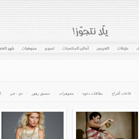
ف
علاقات
العريس
أماكن المناسبات
تصوير
مجوهرات
شهر الع
قاعات أفراح
بطاقات دعوة
مجوهرات
تنسيق زهور
دي - جي
ا