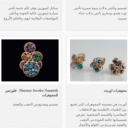
تصميم وتأجير بدلات بدوية مميزة تأجير
ستايل ليموزين توفر لكم خدمة تأجير
ثوب هندي وساري تأجير بدلات حناء
سيارة ليموزين عالية الجودة وبأحلى
مميزة
المواصفات الملائمة ليوم زفافكم الأروع.
مجوهرات اوريت
Florence Jewelry Nazareth - فلورنس
للمجوهرات
أوريت هي مصممة المجوهرات التي تجمع
تصميم وتصنيع من الذهب والفضة
بين التقنيات التقليدية مع الاتجاهات
المعاصرة واللمسة الشخصية. تعرض
تصميماتها عالية الجودة من الذهب
والفضة مع مزيج من اللؤلؤ والأحجار