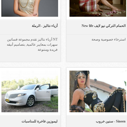
الحمام التركي نيو لايف New life
أزياء نتاليز - الرملة
استرخاء خصوصية وصحة
NT أزياء نتاليز تقدم مجموعة فساتين
سهرات بمعايير عالمية, بتصاميم أنيقه
فريدة ومتنوعة
Sineen - سنين خروب
ليموزين فاخرة للمناسبات