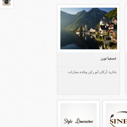
عسفيا تورز
بادارة: أركان أبو ركن وغادة بشارات