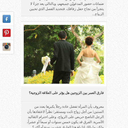
ضمانات حضور المدعويّن جميعهم، وبالتالي يعد جزءٌ لا
يتجزأ من نجاح حفل زفافك، فتحديد الفصل الذي تحبين
الزواج...
فارق العمر بين الزوجين هل يؤثر على العلاقة الزوجية؟
معروف بأن المرأة تفضل عادة رجلاً يكبرها بعدد من
السنين؛ من أجل زواج ثابت ومستقر؛ نظراً لاعتقادها بأن
الرجل الناضج حريص على الزواج، وعلى احترام التقاليد
الأسرية. الفرق قد يكون خمس سنوات أو سبعاً أو عشراً،
ولكن ما بالك إذا بلغ هذا الفارق عشرين سنة أو أكثر؟