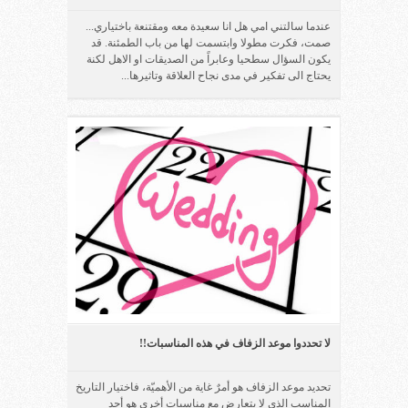
عندما سالتني امي هل انا سعيدة معه ومقتنعة باختياري...
صمت، فكرت مطولا وابتسمت لها من باب الطمئنة. قد
يكون السؤال سطحيا وعابراً من الصديقات او الاهل لكنة
يحتاج الى تفكير في مدى نجاح العلاقة وتاثيرها...
لا تحددوا موعد الزفاف في هذه المناسبات!!
تحديد موعد الزفاف هو أمرٌ غاية من الأهميّة، فاختيار التاريخ
المناسب الذي لا يتعارض مع مناسبات أخرى هو أحد